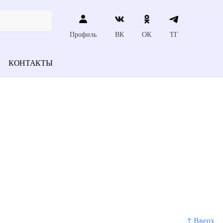
Профиль
ВК
ОК
ТГ
КОНТАКТЫ
↑ Вверх