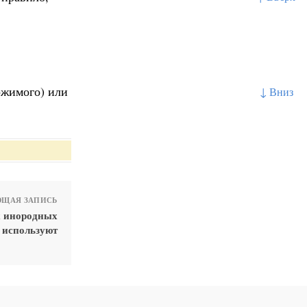
ржимого) или
↓ Вниз
ЩАЯ ЗАПИСЬ
х инородных
 используют