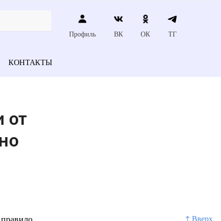
Профиль
ВК
ОК
ТГ
КОНТАКТЫ
 от
но
 правило,
↑ Вверх