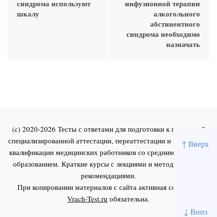
синдрома используют
инфузионной терапии
шкалу
алкогольного
абстинентного
синдрома необходимо
назначать
(c) 2020-2026 Тесты с ответами для подготовки к первичной
специализированной аттестации, переаттестации и повышения
↑ Вверх
квалификации медицинских работников со средним и высшим
образованием. Краткие курсы с лекциями и методическими
рекомендациями.
При копировании материалов с сайта активная ссылка на
Vrach-Test.ru
обязательна.
↓ Вниз