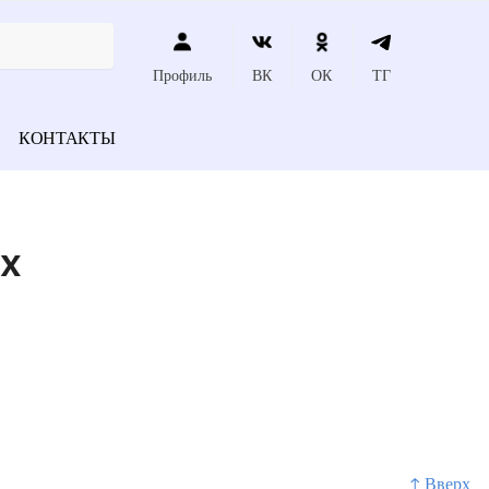
Профиль
ВК
ОК
ТГ
КОНТАКТЫ
х
↑ Вверх