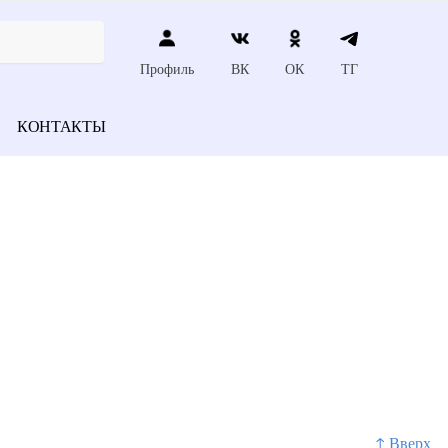
Профиль
ВК
ОК
ТГ
КОНТАКТЫ
↑ Вверх