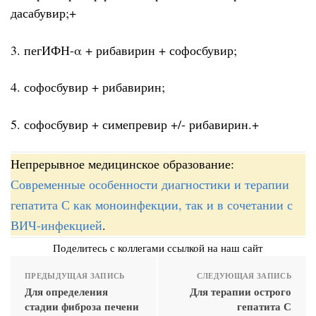
дасабувир;+
3. пегИФН-α + рибавирин + софосбувир;
4. софосбувир + рибавирин;
5. софосбувир + симепревир +/- рибавирин.+
Непрерывное медицинское образование:
Современные особенности диагностики и терапии
гепатита С как моноинфекции, так и в сочетании с
ВИЧ-инфекцией
.
Поделитесь с коллегами ссылкой на наш сайт
ПРЕДЫДУЩАЯ ЗАПИСЬ
СЛЕДУЮЩАЯ ЗАПИСЬ
Для определения
Для терапии острого
стадии фиброза печени
гепатита С