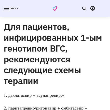
МЕНЮ
Для пациентов,
инфицированных 1-ым
генотипом ВГС,
рекомендуются
следующие схемы
терапии
1. даклатасвир + асунапревир;+
2. паритапревир/ритонавир + омбитасвир +