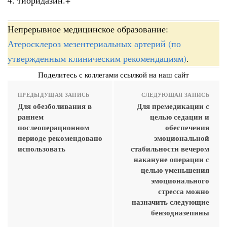
4. тиоридазин.+
Непрерывное медицинское образование:
Атеросклероз мезентериальных артерий (по
утвержденным клиническим рекомендациям)
.
Поделитесь с коллегами ссылкой на наш сайт
ПРЕДЫДУЩАЯ ЗАПИСЬ
СЛЕДУЮЩАЯ ЗАПИСЬ
Для обезболивания в
Для премедикации с
раннем
целью седации и
послеоперационном
обеспечения
периоде рекомендовано
эмоциональной
использовать
стабильности вечером
накануне операции с
целью уменьшения
эмоционального
стресса можно
назначить следующие
бензодиазепины