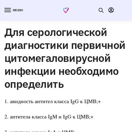
МЕНЮ
Для серологической
диагностики первичной
цитомегаловирусной
инфекции необходимо
определить
1. авидность антител класса IgG к ЦМВ;+
2. антитела класса IgM и IgG к ЦМВ;+
3. антитела класса IgА к ЦМВ;