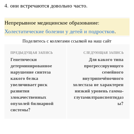
4. они встречаются довольно часто.
Непрерывное медицинское образование:
Холестатические болезни у детей и подростков
.
Поделитесь с коллегами ссылкой на наш сайт
ПРЕДЫДУЩАЯ ЗАПИСЬ
СЛЕДУЮЩАЯ ЗАПИСЬ
Генетически
Для какого типа
детерминированное
прогрессирующего
нарушение синтеза
семейного
какого белка
внутрипечёночного
увеличивает риск
холестаза не характерен
развития
низкий уровень гамма-
злокачественных
глутамилтранспептидаз
опухолей билиарной
ы?
системы?