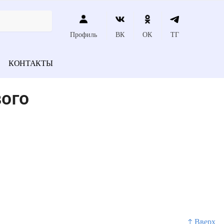
Профиль
ВК
ОК
ТГ
КОНТАКТЫ
вого
↑ Вверх