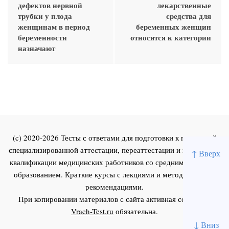
дефектов нервной
лекарственные
трубки у плода
средства для
женщинам в период
беременных женщин
беременности
относятся к категории
назначают
(c) 2020-2026 Тесты с ответами для подготовки к первичной
специализированной аттестации, переаттестации и повышения
↑ Вверх
квалификации медицинских работников со средним и высшим
образованием. Краткие курсы с лекциями и методическими
рекомендациями.
При копировании материалов с сайта активная ссылка на
Vrach-Test.ru
обязательна.
↓ Вниз