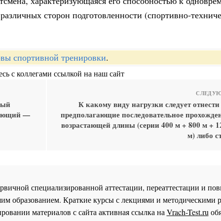
ртсмена, характеризующаяся его способностью к одновре
 различных сторон подготовленности (спортивно-техниче
вы спортивной тренировки
.
сь с коллегами ссылкой на наш сайт
СЛЕДУЮ
вый
К какому виду нагрузки следует отнести
дующий —
предполагающие последовательное прохожден
о
возрастающей длины (серии 400 м + 800 м + 1
м) либо с
 первичной специализированной аттестации, переаттестации и 
им образованием. Краткие курсы с лекциями и методическими 
ровании материалов с сайта активная ссылка на
Vrach-Test.ru
обя