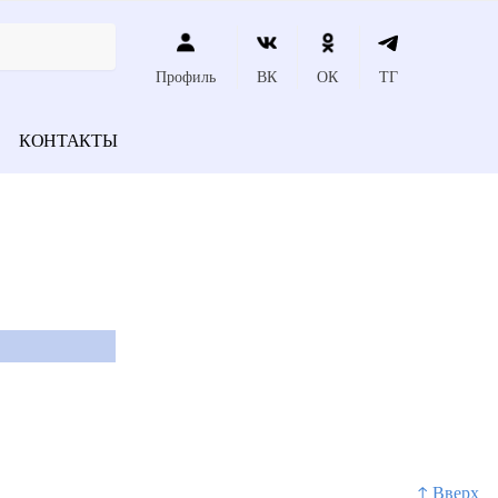
Профиль
ВК
ОК
ТГ
КОНТАКТЫ
↑ Вверх