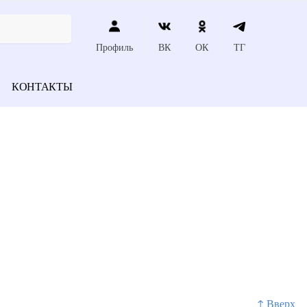
Профиль
ВК
ОК
ТГ
КОНТАКТЫ
↑ Вверх