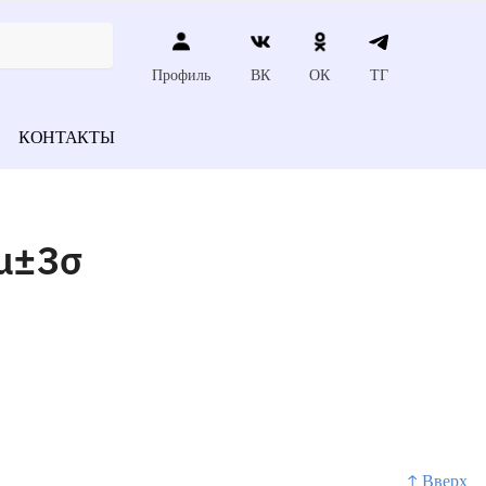
Профиль
ВК
ОК
ТГ
КОНТАКТЫ
μ±3σ
↑ Вверх