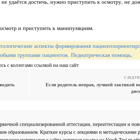
а не удаётся достичь, нужно приступить к осмотру, не до
 осмотр и приступить к манипуляциям.
тологические аспекты формирования пациентоориентир
собыми группами пациентов. Педиатрическая помощь
.
сь с коллегами ссылкой на наш сайт
СЛЕДУЮ
зводить
Если родитель неправ, лучшей тактикой п
дис
 первичной специализированной аттестации, переаттестации и 
им образованием. Краткие курсы с лекциями и методическими 
ровании материалов с сайта активная ссылка на
Vrach-Test.ru
обя