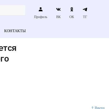
Профиль
ВК
ОК
ТГ
КОНТАКТЫ
ется
го
↑ Вверх