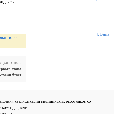
жидаясь
↓ Вниз
ованного
ЩАЯ ЗАПИСЬ
ервого этапа
куссии будет
повышения квалификации медицинских работников со
рекомендациями.
зательна.