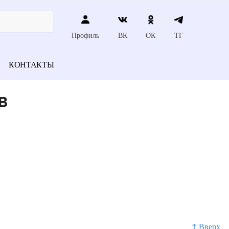
Профиль
ВК
ОК
ТГ
КОНТАКТЫ
в
↑ Вверх