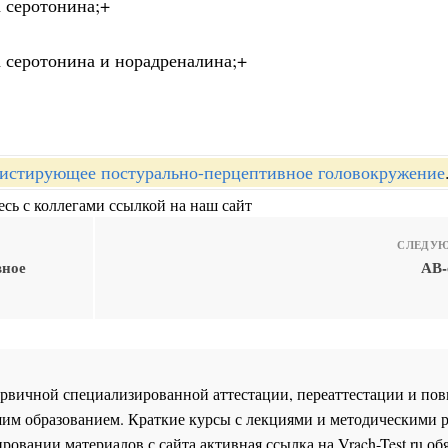
а серотонина;+
а серотонина и норадреналина;+
истирующее постурально-перцептивное головокружение
сь с коллегами ссылкой на наш сайт
СЛЕДУЮ
вное
АВ-
 первичной специализированной аттестации, переаттестации и 
им образованием. Краткие курсы с лекциями и методическими 
ровании материалов с сайта активная ссылка на
Vrach-Test.ru
обя