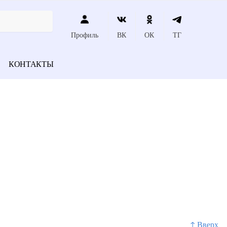
Профиль
ВК
ОК
ТГ
КОНТАКТЫ
↑ Вверх