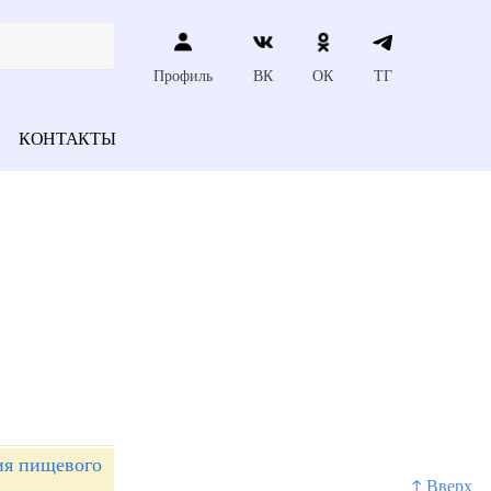
Профиль
ВК
ОК
ТГ
КОНТАКТЫ
ия пищевого
↑ Вверх