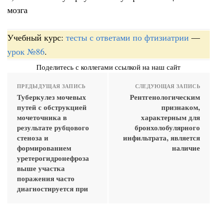
мозга
Учебный курс:
тесты с ответами по фтизиатрии
—
урок №86
.
Поделитесь с коллегами ссылкой на наш сайт
ПРЕДЫДУЩАЯ ЗАПИСЬ
СЛЕДУЮЩАЯ ЗАПИСЬ
Туберкулез мочевых
Рентгенологическим
путей с обструкцией
признаком,
мочеточника в
характерным для
результате рубцового
бронхолобулярного
стеноза и
инфильтрата, является
формированием
наличие
уретерогидронефроза
выше участка
поражения часто
диагностируется при