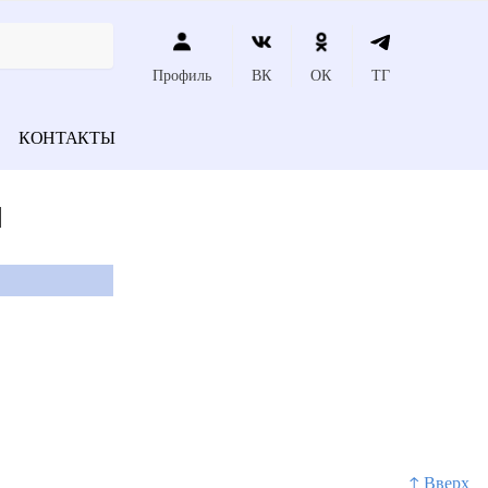
Профиль
ВК
ОК
ТГ
КОНТАКТЫ
я
↑ Вверх