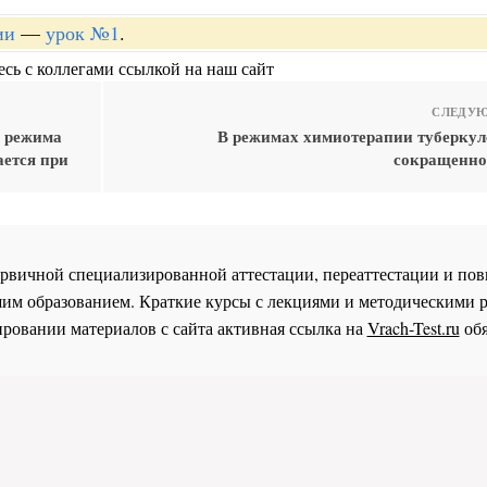
ии
—
урок №1
.
сь с коллегами ссылкой на наш сайт
СЛЕДУЮ
о режима
В режимах химиотерапии туберкуле
ается при
сокращенно
 первичной специализированной аттестации, переаттестации и 
им образованием. Краткие курсы с лекциями и методическими 
ровании материалов с сайта активная ссылка на
Vrach-Test.ru
обя