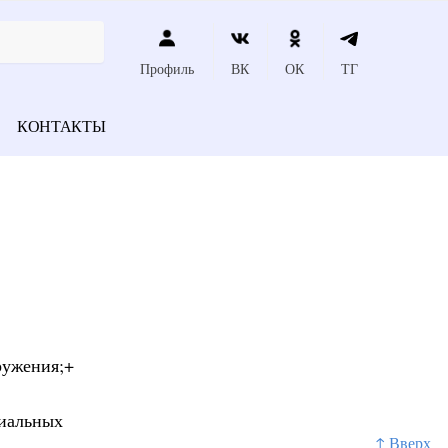
Профиль
ВК
ОК
ТГ
КОНТАКТЫ
ружения;+
циальных
↑ Вверх