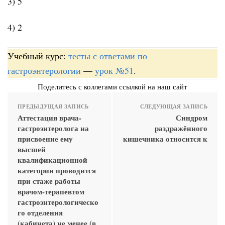
3) 5
4) 2
Учебный курс:
тесты с ответами по
гастроэнтерологии
—
урок №51
.
Поделитесь с коллегами ссылкой на наш сайт
ПРЕДЫДУЩАЯ ЗАПИСЬ
СЛЕДУЮЩАЯ ЗАПИСЬ
Аттестация врача-
Синдром
гастроэнтеролога на
раздражённого
присвоение ему
кишечника относится к
высшей
квалификационной
категории проводится
при стаже работы
врачом-терапевтом
гастроэнтерологическо
го отделения
(кабинета) не менее (в