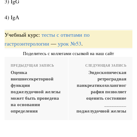
3) IgG
4) IgА
Учебный курс:
тесты с ответами по
гастроэнтерологии
—
урок №53
.
Поделитесь с коллегами ссылкой на наш сайт
ПРЕДЫДУЩАЯ ЗАПИСЬ
СЛЕДУЮЩАЯ ЗАПИСЬ
Оценка
Эндоскопическая
внешнесекреторной
ретроградная
функции
панкреатикохолангиог
поджелудочной железы
рафия позволяет
может быть проведена
оценить состояние
на основании
_________
определения
поджелудочной железы