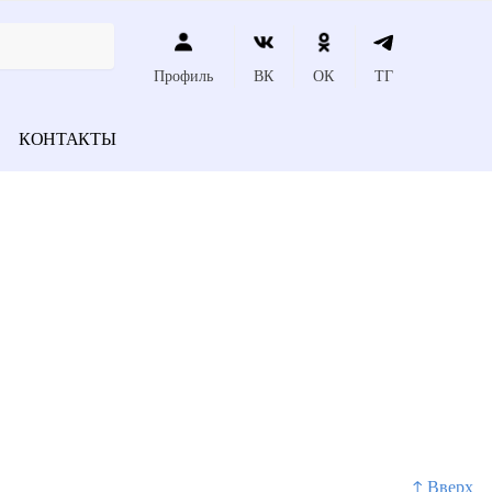
Профиль
ВК
ОК
ТГ
КОНТАКТЫ
↑ Вверх