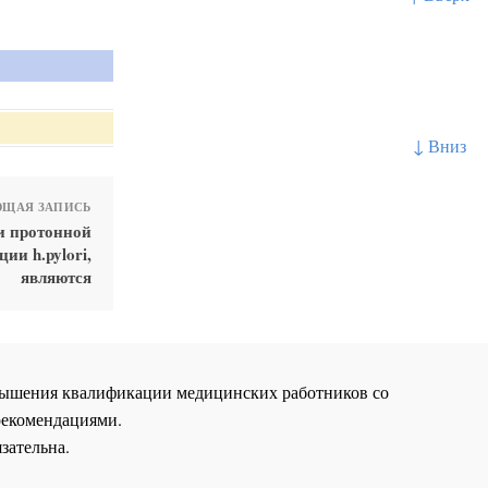
↓ Вниз
ЩАЯ ЗАПИСЬ
и протонной
и h.pylori,
являются
повышения квалификации медицинских работников со
рекомендациями.
зательна.