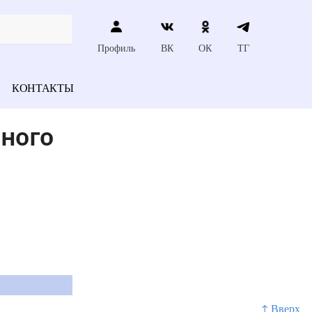
Профиль
ВК
ОК
ТГ
КОНТАКТЫ
ного
↑ Вверх