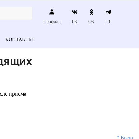
Профиль
ВК
ОК
ТГ
КОНТАКТЫ
одящих
осле приема
↑ Вверх