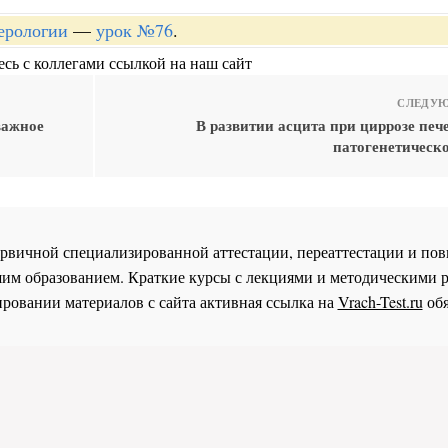
терологии
—
урок №76
.
сь с коллегами ссылкой на наш сайт
СЛЕДУЮ
важное
В развитии асцита при циррозе печ
патогенетическо
 первичной специализированной аттестации, переаттестации и 
им образованием. Краткие курсы с лекциями и методическими 
ровании материалов с сайта активная ссылка на
Vrach-Test.ru
обя