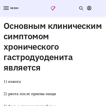
МЕНЮ
Основным клиническим
симптомом
хронического
гастродуоденита
является
1) изжога
2) рвота после приема пищи
3) боль в правом подреберье