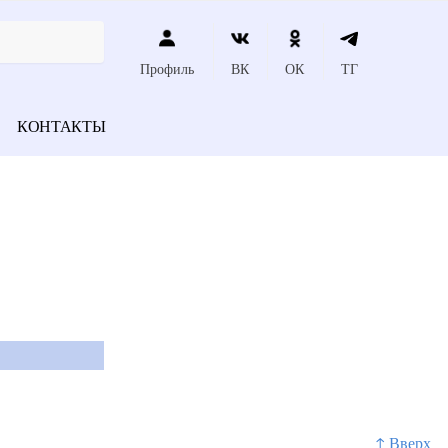
Профиль
ВК
ОК
ТГ
КОНТАКТЫ
↑ Вверх