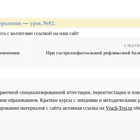
терологии
—
урок №82
.
сь с коллегами ссылкой на наш сайт
СЛЕДУЮ
именении
При гастроэзофагеальной рефлюксной боле
 первичной специализированной аттестации, переаттестации и 
им образованием. Краткие курсы с лекциями и методическими 
ровании материалов с сайта активная ссылка на
Vrach-Test.ru
обя