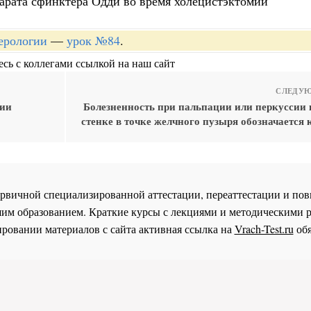
арата сфинктера Одди во время холецистэктомии
терологии
—
урок №84
.
сь с коллегами ссылкой на наш сайт
СЛЕДУЮ
ции
Болезненность при пальпации или перкуссии
стенке в точке желчного пузыря обозначается
 первичной специализированной аттестации, переаттестации и 
им образованием. Краткие курсы с лекциями и методическими 
ровании материалов с сайта активная ссылка на
Vrach-Test.ru
обя