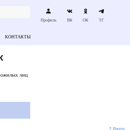
Профиль
ВК
ОК
ТГ
КОНТАКТЫ
к
 пожилых лиц
↑ Вверх