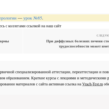
терологии
—
урок №85
.
сь с коллегами ссылкой на наш сайт
СЛЕДУЮ
формы
При диффузных болезнях печени сто
трудоспособности может имет
 первичной специализированной аттестации, переаттестации и 
им образованием. Краткие курсы с лекциями и методическими 
ровании материалов с сайта активная ссылка на
Vrach-Test.ru
обя