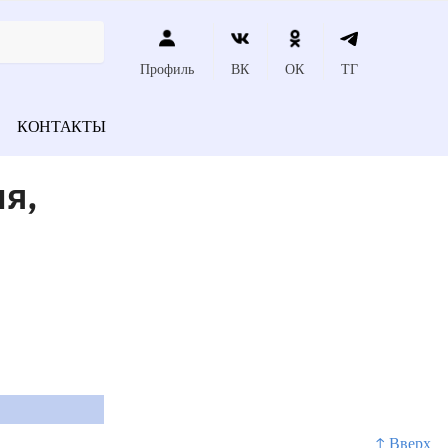
Профиль
ВК
ОК
ТГ
КОНТАКТЫ
ия,
↑ Вверх