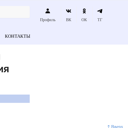
Профиль
ВК
ОК
ТГ
КОНТАКТЫ
м
ия
↑ Вверх