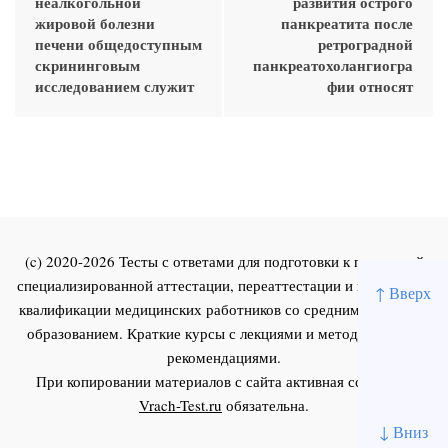
неалкогольной
развития острого
жировой болезни
панкреатита после
печени общедоступным
ретроградной
скрининговым
панкреатохолангиогра
исследованием служит
фии относят
(c) 2020-2026 Тесты с ответами для подготовки к первичной
специализированной аттестации, переаттестации и повышения
↑ Вверх
квалификации медицинских работников со средним и высшим
образованием. Краткие курсы с лекциями и методическими
рекомендациями.
При копировании материалов с сайта активная ссылка на
Vrach-Test.ru
обязательна.
↓ Вниз