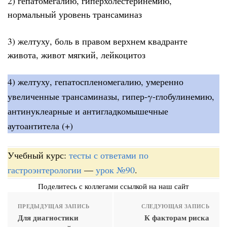
2) гепатомегалию, гиперхолестеринемию,
нормальный уровень трансаминаз
3) желтуху, боль в правом верхнем квадранте
живота, живот мягкий, лейкоцитоз
4) желтуху, гепатоспленомегалию, умеренно
увеличенные трансаминазы, гипер-γ-глобулинемию,
антинуклеарные и антигладкомышечные
аутоантитела (+)
Учебный курс:
тесты с ответами по
гастроэнтерологии
—
урок №90
.
Поделитесь с коллегами ссылкой на наш сайт
ПРЕДЫДУЩАЯ ЗАПИСЬ
СЛЕДУЮЩАЯ ЗАПИСЬ
Для диагностики
К факторам риска