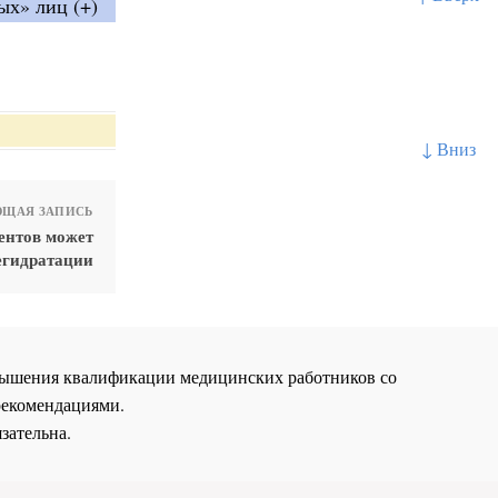
ых» лиц (+)
↓ Вниз
ЩАЯ ЗАПИСЬ
ентов может
егидратации
повышения квалификации медицинских работников со
рекомендациями.
зательна.