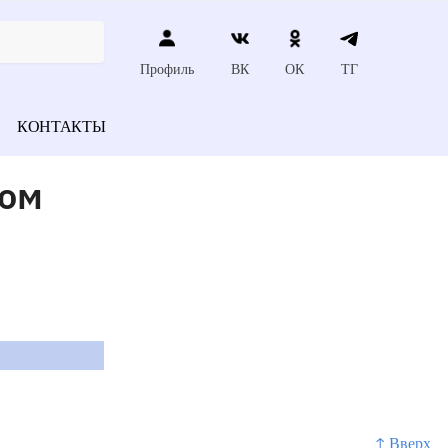
Профиль
ВК
ОК
ТГ
КОНТАКТЫ
ном
↑ Вверх