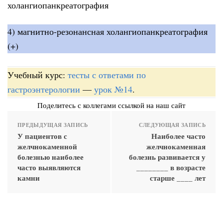
холангиопанкреатография
4) магнитно-резонансная холангиопанкреатография
(+)
Учебный курс:
тесты с ответами по
гастроэнтерологии
—
урок №14
.
Поделитесь с коллегами ссылкой на наш сайт
ПРЕДЫДУЩАЯ ЗАПИСЬ
СЛЕДУЮЩАЯ ЗАПИСЬ
У пациентов с
Наиболее часто
желчнокаменной
желчнокаменная
болезнью наиболее
болезнь развивается у
часто выявляются
________ в возрасте
камни
старше ____ лет