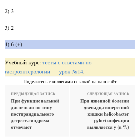
2) 3
3) 2
4) 6 (+)
Учебный курс:
тесты с ответами по
гастроэнтерологии
—
урок №14
.
Поделитесь с коллегами ссылкой на наш сайт
ПРЕДЫДУЩАЯ ЗАПИСЬ
СЛЕДУЮЩАЯ ЗАПИСЬ
При функциональной
При язвенной болезни
диспепсии по типу
двенадцатиперстной
постпрандиального
кишки helicobacter
дстресс-синдрома
pylori инфекция
отмечают
выявляется у (в %)