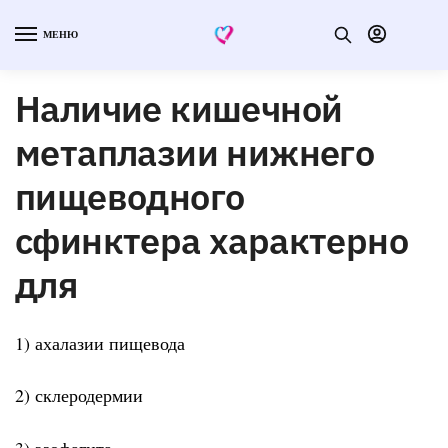
МЕНЮ
Наличие кишечной
метаплазии нижнего
пищеводного
сфинктера характерно
для
1) ахалазии пищевода
2) склеродермии
3) эзофагита