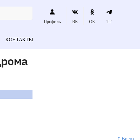
Профиль
ВК
ОК
ТГ
КОНТАКТЫ
дрома
↑ Вверх