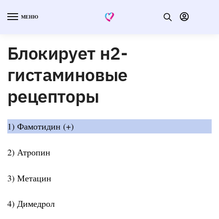
МЕНЮ
Блокиpует н2-
гистаминовые
pецептоpы
1) Фамотидин (+)
2) Атpопин
3) Метацин
4) Димедpол