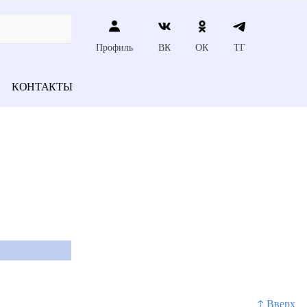
Профиль
ВК
ОК
ТГ
КОНТАКТЫ
↑ Вверх