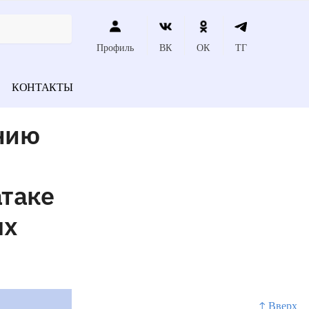
Профиль
ВК
ОК
ТГ
КОНТАКТЫ
нию
атаке
ых
↑ Вверх