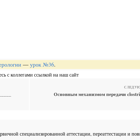
терологии
—
урок №36
.
сь с коллегами ссылкой на наш сайт
СЛЕДУЮ
_____
Основным механизмом передачи clostridi
 первичной специализированной аттестации, переаттестации и 