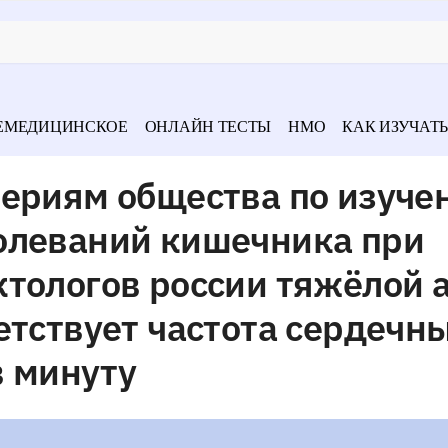
ЕМЕДИЦИНСКОЕ
ОНЛАЙН ТЕСТЫ
НМО
КАК ИЗУЧАТЬ
териям общества по изуче
олеваний кишечника при
тологов россии тяжёлой 
етствует частота сердечн
в минуту