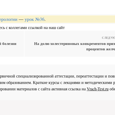
терологии
—
урок №36
.
сь с коллегами ссылкой на наш сайт
СЛЕДУЮ
й болезни
На долю холестериновых конкрементов прих
процентов жел
 первичной специализированной аттестации, переаттестации и 
им образованием. Краткие курсы с лекциями и методическими 
ровании материалов с сайта активная ссылка на
Vrach-Test.ru
обя