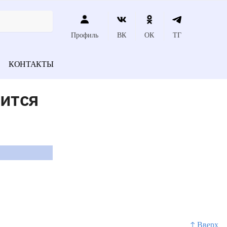
Профиль
ВК
ОК
ТГ
КОНТАКТЫ
ится
↑ Вверх