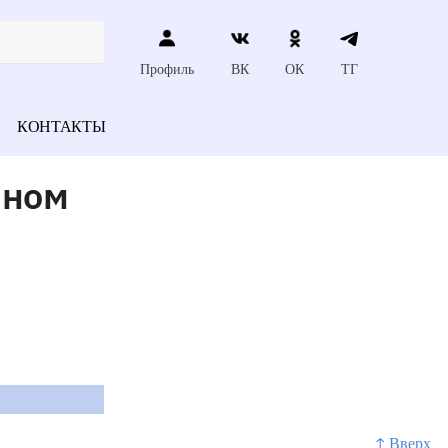
Профиль
ВК
ОК
ТГ
КОНТАКТЫ
чном
↑ Вверх