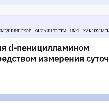
ЕМЕДИЦИНСКОЕ
ОНЛАЙН ТЕСТЫ
НМО
КАК ИЗУЧАТЬ
ия d-пеницилламином
редством измерения суто