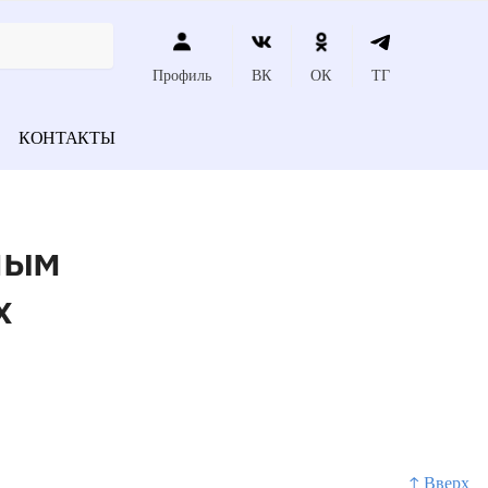
Профиль
ВК
ОК
ТГ
КОНТАКТЫ
ным
х
↑ Вверх