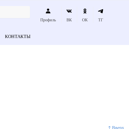
Профиль
ВК
ОК
ТГ
КОНТАКТЫ
↑ Вверх