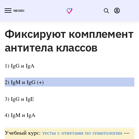
МЕНЮ
Фиксируют комплемент
антитела классов
1) IgG и IgA
2) IgM и IgG (+)
3) IgG и IgE
4) IgM и IgA
Учебный курс:
тесты с ответами по гематологии
—