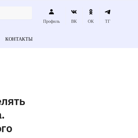
Профиль
ВК
ОК
ТГ
КОНТАКТЫ
елять
.
ого